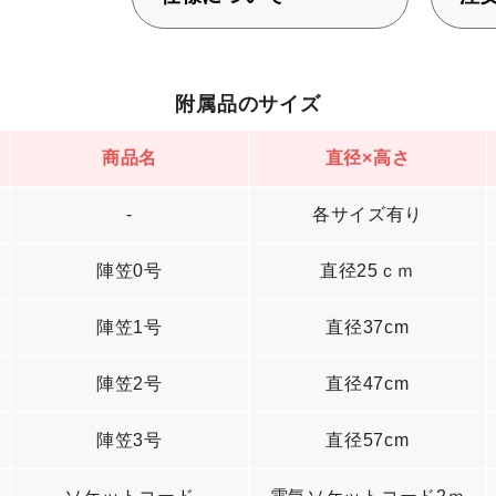
附属品のサイズ
商品名
直径×高さ
-
各サイズ有り
陣笠0号
直径25ｃｍ
陣笠1号
直径37cm
陣笠2号
直径47cm
陣笠3号
直径57cm