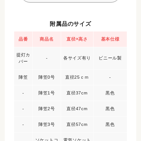
附属品のサイズ
品番
商品名
直径×高さ
基本仕様
提灯カ
-
各サイズ有り
ビニール製
バー
陣笠
陣笠0号
直径25ｃｍ
-
-
陣笠1号
直径37cm
黒色
-
陣笠2号
直径47cm
黒色
-
陣笠3号
直径57cm
黒色
ソケットコ
電気ソケット