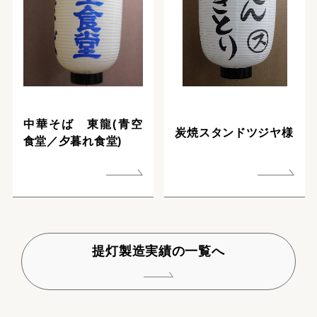
中華そば 東龍(青空
炭焼スタンドツジヤ様
食堂／夕暮れ食堂)
提灯製造実績の一覧へ