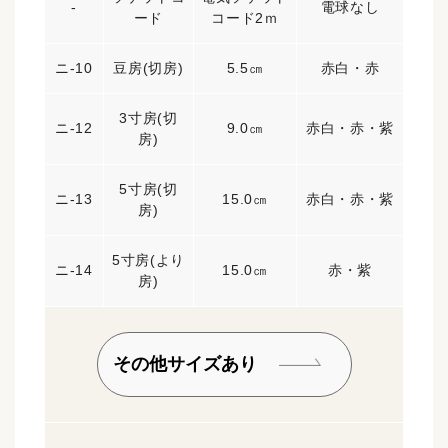
-
電球なし
ード
コード2ｍ
ニ-10
豆房(切房)
5.5㎝
赤白・赤
3寸房(切
ニ-12
9.0㎝
赤白・赤・紫
房)
5寸房(切
ニ-13
15.0㎝
赤白・赤・紫
房)
5寸房(より
ニ-14
15.0㎝
赤・紫
房)
その他サイズあり