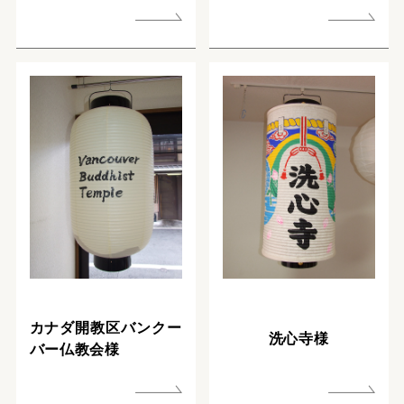
カナダ開教区バンクー
洗心寺様
バー仏教会様