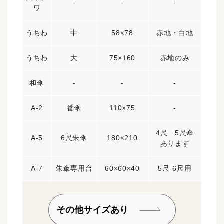
-
-
-
ワ
うちわ
中
58×78
赤地・白地
うちわ
大
75×160
赤地のみ
和傘
-
-
-
A-2
番傘
110×75
-
4尺 5尺傘
A-5
6尺朱傘
180×210
あります
A-7
朱傘専用台
60×60×40
5尺-6尺用
その他サイズあり