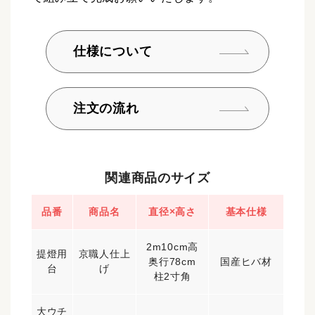
仕様について
注文の流れ
関連商品のサイズ
品番
商品名
直径×高さ
基本仕様
2m10cm高
提燈用
京職人仕上
奥行78cm
国産ヒバ材
台
げ
柱2寸角
大ウチ