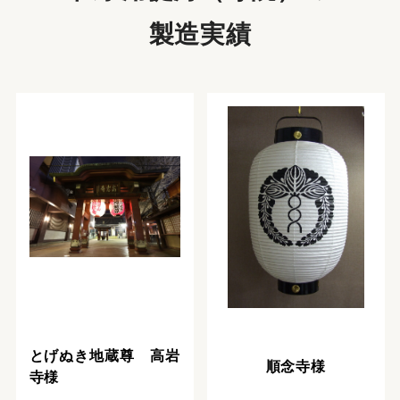
製造実績
とげぬき地蔵尊 高岩
順念寺様
寺様