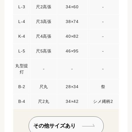
L-3
尺2高張
34×60
-
L-4
尺3高張
38×74
-
K-4
尺4高張
40×82
-
L-5
尺5高張
46×95
-
丸型提
-
-
-
灯
B-2
尺丸
28×34
祭
B-4
尺2丸
34×42
シメ縄柄2
その他サイズあり