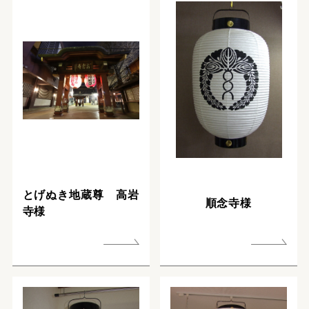
とげぬき地蔵尊 高岩
順念寺様
寺様