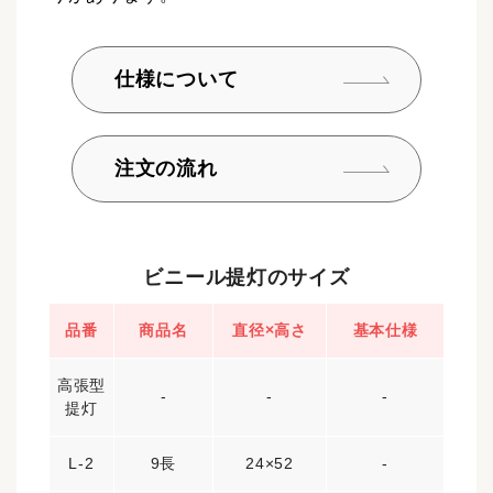
仕様について
注文の流れ
ビニール提灯のサイズ
品番
商品名
直径×高さ
基本仕様
高張型
-
-
-
提灯
L-2
9長
24×52
-