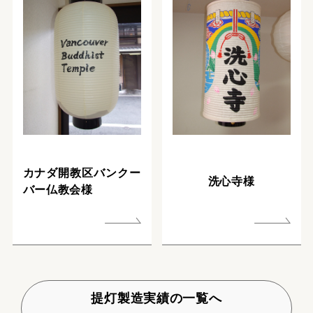
カナダ開教区バンクー
洗心寺様
バー仏教会様
提灯製造実績の一覧へ