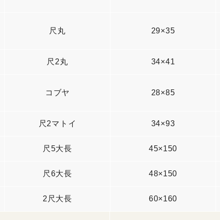
尺丸
29×35
尺2丸
34×41
コブヤ
28×85
尺2マトイ
34×93
尺5大長
45×150
尺6大長
48×150
2尺大長
60×160