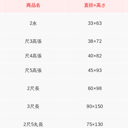
商品名
直径×高さ
2永
33×63
尺3高張
38×72
尺4高張
40×82
尺5高張
45×93
2尺長
60×98
3尺長
90×150
2尺5丸長
75×130