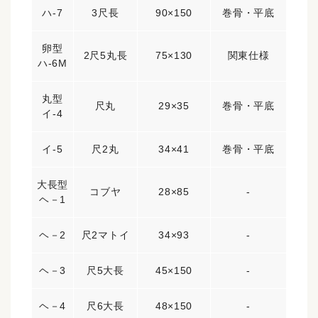
ハ-7
3尺長
90×150
巻骨・平底
卵型
2尺5丸長
75×130
関東仕様
ハ-6M
丸型
尺丸
29×35
巻骨・平底
イ-4
イ-5
尺2丸
34×41
巻骨・平底
大長型
コブヤ
28×85
-
ヘ－1
ヘ－2
尺2マトイ
34×93
-
ヘ－3
尺5大長
45×150
-
ヘ－4
尺6大長
48×150
-