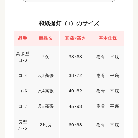
和紙提灯（1）のサイズ
品番
商品名
直径×高さ
基本仕様
高張型
2永
33×63
巻骨・平底
ロ-3
ロ-4
尺3高張
38×72
巻骨・平底
ロ-6
尺4高張
40×82
巻骨・平底
ロ-7
尺5高張
45×93
巻骨・平底
長型
2尺長
60×98
巻骨・平底
ハ-5