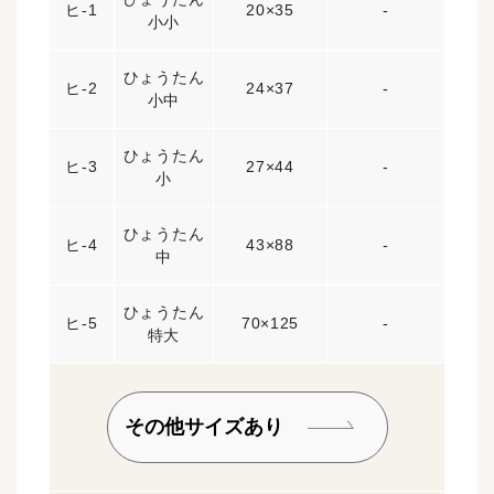
ヒ-1
20×35
-
小小
ひょうたん
ヒ-2
24×37
-
小中
ひょうたん
ヒ-3
27×44
-
小
ひょうたん
ヒ-4
43×88
-
中
ひょうたん
ヒ-5
70×125
-
特大
その他サイズあり