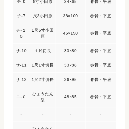
チ-0
8寸小田原
24×65
巻骨・平底
チ-7
尺3小田原
38×100
巻骨・平底
チ-１
1尺5寸小田
45×150
巻骨・平底
５
原
サ-10
１尺切長
30×80
巻骨・平底
サ-11
1尺1寸切長
33×88
巻骨・平底
サ-12
1尺2寸切長
36×95
巻骨・平底
ひょうたん
ニ-０
48×85
巻骨・平底
型
-
-
-
-
ひょうたん