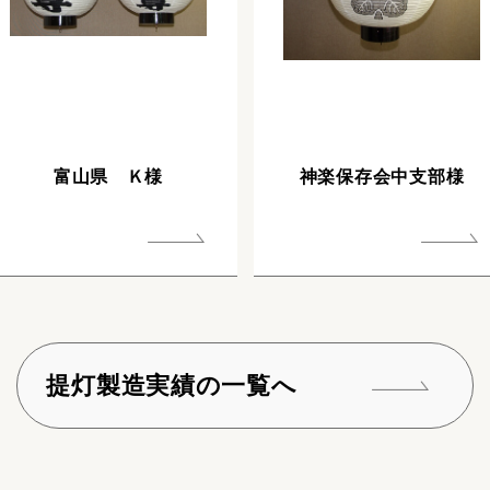
富山県 Ｋ様
神楽保存会中支部様
提灯製造実績の一覧へ