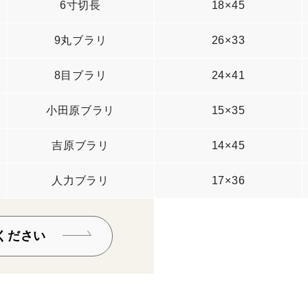
6寸切長
18×45
9丸ブラリ
26×33
8目ブラリ
24×41
小田原ブラリ
15×35
吉原ブラリ
14×45
人力ブラリ
17×36
ください