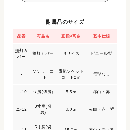
附属品のサイズ
品番
商品名
直径×高さ
基本仕様
提灯カ
提灯カバー
各サイズ
ビニール製
バー
ソケットコ
電気ソケット
-
電球なし
ード
コード2ｍ
ニ-10
豆房(切房)
5.5㎝
赤白・赤
3寸房(切
ニ-12
9.0㎝
赤白・赤・紫
房)
5寸房(切
ニ-13
15.0㎝
赤白・赤・紫