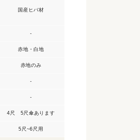
国産ヒバ材
-
赤地・白地
赤地のみ
-
-
4尺 5尺傘あります
5尺~6尺用