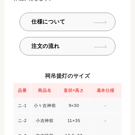
仕様について
注文の流れ
祠吊提灯のサイズ
品番
商品名
直径×高さ
基本仕様
ニ-1
小々吉神前
9×30
-
ニ-2
小吉神前
11×35
-