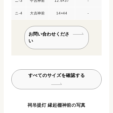
ニ-3
中吉神前
12.5×37
-
ニ-4
大吉神前
14×44
-
お問い合わせくださ
い
すべてのサイズを確認する
祠吊提灯 縁起棚神前の写真