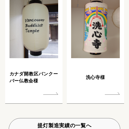
カナダ開教区バンクー
洗心寺様
バー仏教会様
提灯製造実績の一覧へ