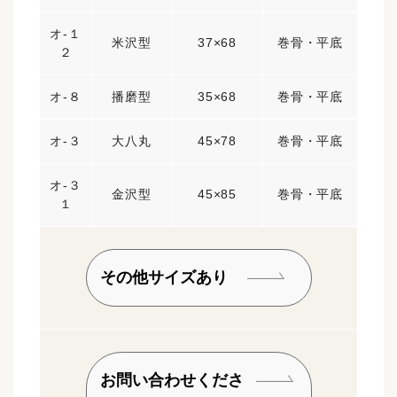
オ-１
米沢型
37×68
巻骨・平底
２
オ-８
播磨型
35×68
巻骨・平底
オ-３
大八丸
45×78
巻骨・平底
オ-３
金沢型
45×85
巻骨・平底
１
その他サイズあり
お問い合わせくださ