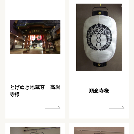
とげぬき地蔵尊 高岩
順念寺様
寺様