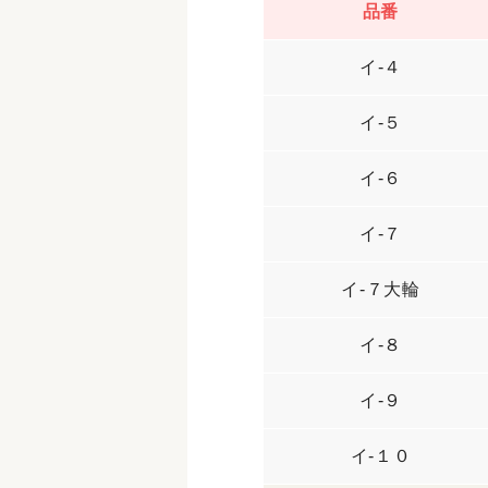
品番
イ-４
イ-５
イ-６
イ-７
イ-７大輪
イ-８
イ-９
イ-１０