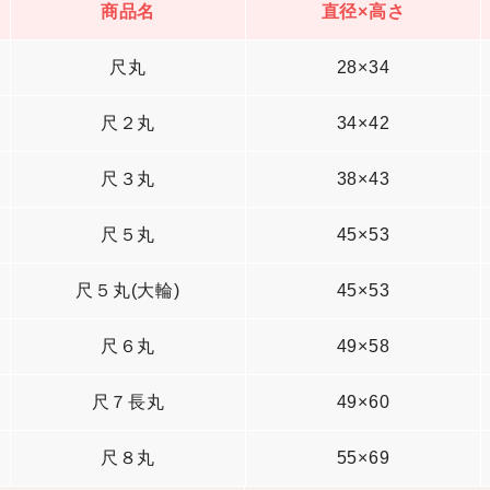
商品名
直径×高さ
尺丸
28×34
尺２丸
34×42
尺３丸
38×43
尺５丸
45×53
尺５丸(大輪)
45×53
尺６丸
49×58
尺７長丸
49×60
尺８丸
55×69