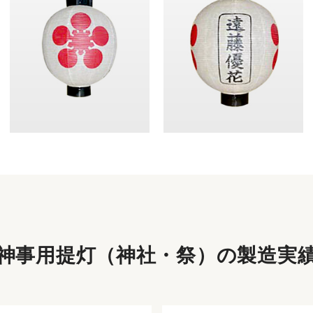
神事用提灯（神社・祭）の
製造実