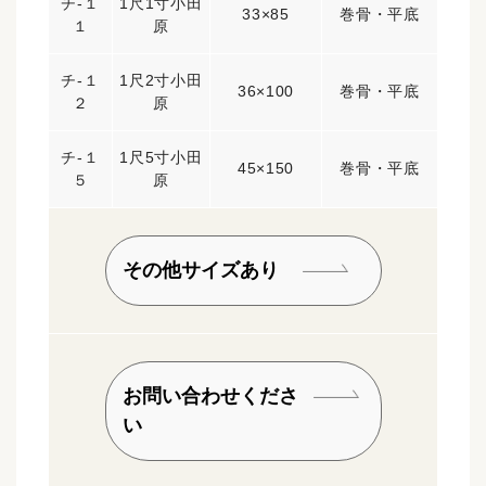
チ-１
1尺1寸小田
33×85
巻骨・平底
１
原
チ-１
1尺2寸小田
36×100
巻骨・平底
２
原
チ-１
1尺5寸小田
45×150
巻骨・平底
５
原
その他サイズあり
お問い合わせくださ
い