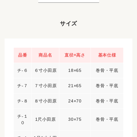
サイズ
品番
商品名
直径×高さ
基本仕様
チ-６
６寸小田原
18×65
巻骨・平底
チ-７
７寸小田原
21×65
巻骨・平底
チ-８
８寸小田原
24×70
巻骨・平底
チ-１
1尺小田原
30×75
巻骨・平底
０